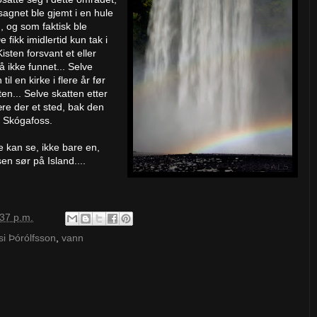
sagnet ble gjemt i en hule
 og som faktisk ble
fikk imidlertid kun tak i
isten forsvant et eller
 ikke funnet... Selve
l en kirke i flere år før
n... Selve skatten etter
ære der et sted, bak den
 Skógafoss.
te kan se, ikke bare en,
n sør på Island....
:37 p.m.
si Þórólfsson
,
vann