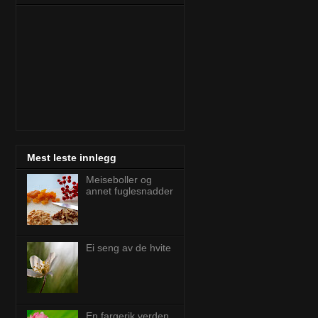
Mest leste innlegg
Meiseboller og
annet fuglesnadder
Ei seng av de hvite
En fargerik verden