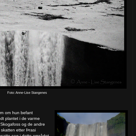
Foto: Anne-Lise Stangenes
om om hun befant
t plantet i de varme
 Skogafoss og de andre
katten etter Þrasi
satte seg i dette området,