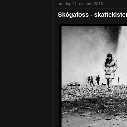
søndag 11. oktober 2015
Skógafoss - skattekiste