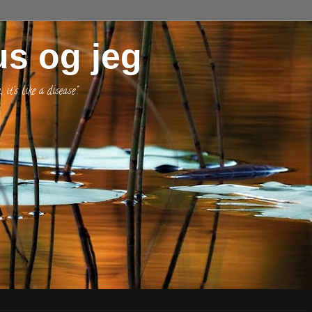
s og jeg
t's like a disease".