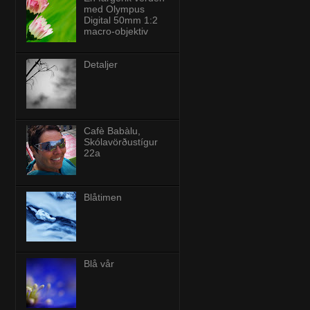
med Olympus
Digital 50mm 1:2
macro-objektiv
Detaljer
Cafè Babàlu,
Skólavörðustígur
22a
Blåtimen
Blå vår