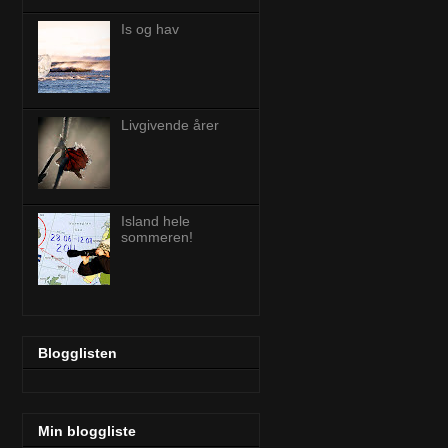
Is og hav
Livgivende årer
Island hele
sommeren!
Blogglisten
Min bloggliste