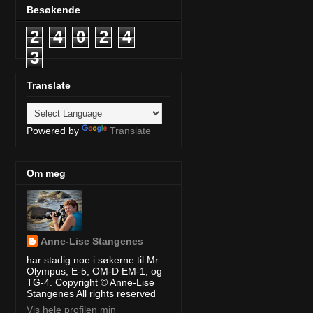
Besøkende
2
4
0
2
4
3
Translate
Powered by
Translate
Om meg
Anne-Lise Stangenes
har stadig noe i søkerne til Mr.
Olympus; E-5, OM-D EM-1, og
TG-4. Copyright © Anne-Lise
Stangenes All rights reserved
Vis hele profilen min