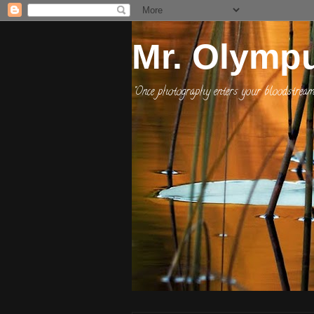
Mr. Olympu
"Once photography enters your bloodstream, i