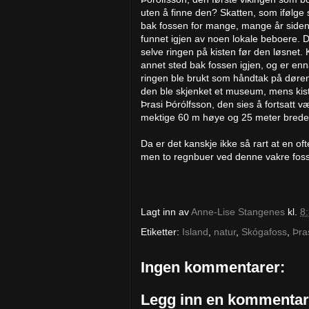
uten å finne den? Skatten, som ifølge 
bak fossen for mange, mange år siden,
funnet igjen av noen lokale beboere. De 
selve ringen på kisten før den løsnet. K
annet sted bak fossen igjen, og er ennå
ringen ble brukt som håndtak på døren ti
den ble skjenket et museum, mens kiste
Þrasi Þórólfsson, den sies å fortsatt v
mektige 60 m høye og 25 meter brede
Da er det kanskje ikke så rart at en of
men to regnbuer ved denne vakre fosse
Lagt inn av
Anne-Lise Stangenes
kl.
8
Etiketter:
Island
,
natur
,
Skógafoss
,
Þra
Ingen kommentarer:
Legg inn en kommentar