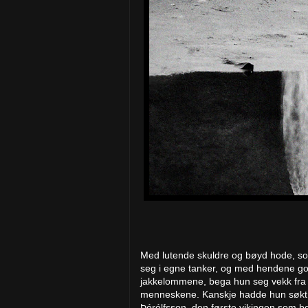
Med lutende skuldre og bøyd hode, s
seg i egne tanker, og med hendene god
jakkelommene, bega hun seg vekk fra
menneskene. Kanskje hadde hun søkt s
Þórólfsson, den første vikingen som bo