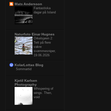
Mats Andersson
Fantastiska
dagar på Island
Naturfoto Einar Hugnes
Orkelsjøen 2:
Tett på flere
vakre
svømmesniper,
19.06.2026
KolarLottas Blog
Sommartid
Kjetil Karlsen
Photography
Whispering of
wings. Then,
void